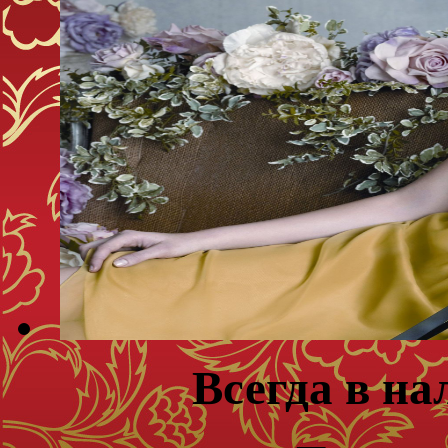
Всегда в на