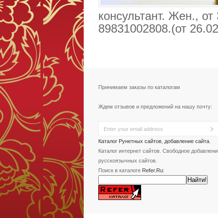
консультант. Жен., от
89831002808.(от 26.02
Принимаем заказы по каталогам
Ждем отзывов и предложений на нашу почту:
Каталог Рунетных сайтов
,
добавление сайта
.
Каталог интернет сайтов. Свободное добавлени
русскоязычных сайтов.
Поиск в каталоге
Refer.Ru
: