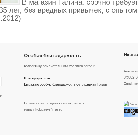
В магазин Галина, срочно требуе
 35 лет, без вредных привычек, с опытом
.2012)
Наш а
Особая благодарность
Коллективу замечательного хостинга narod.ru
Алтайски
8(3852)6
Благодарность
Email:ma
Выражаю особую благодарность,сотрудникам
Tixson
е
По вопросам создания сайтов,пишите:
roman_kolupaev@mail.ru